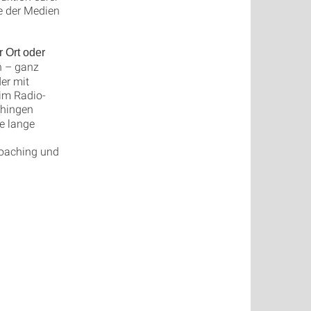
e der Medien
 Ort oder
n – ganz
der mit
im Radio-
hingen
ie lange
Coaching und