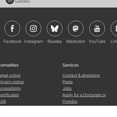
Contact
Facebook
Instagram
Bluesky
Mastodon
YouTube
Lin
ormalities
Services
egal notice
Contact & directions
rivacy notice
Press
ccessibility
Jobs
ertificates
Apply for a Doctorate or
AGB
Postdoc
Uni-Shop