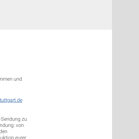
kommen und
uttgart.de
ve-Sendung zu
endung: von
nden
uktion eurer