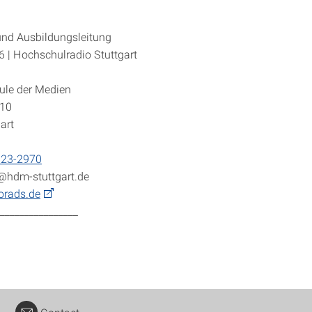
nd Ausbildungsleitung
| Hochschulradio Stuttgart
ule der Medien
 10
art
923-2970
@hdm-stuttgart.de
rads.de
________________