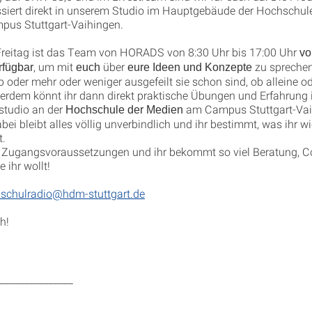
iert direkt in unserem Studio im Hauptgebäude der Hochschul
pus Stuttgart-Vaihingen.
reitag ist das Team von HORADS von 8:30 Uhr bis 17:00 Uhr
vor
, um mit
über
zu spreche
rfügbar
euch
eure Ideen und Konzepte
b oder mehr oder weniger ausgefeilt sie schon sind, ob alleine o
erdem könnt ihr dann direkt praktische Übungen und Erfahrung 
studio an der
am Campus Stuttgart-Vai
Hochschule der Medien
ei bleibt alles völlig unverbindlich und ihr bestimmt, was ihr w
t.
e Zugangsvoraussetzungen und ihr bekommt so viel Beratung, 
 ihr wollt!
schulradio@hdm-stuttgart.de
h!
_______________