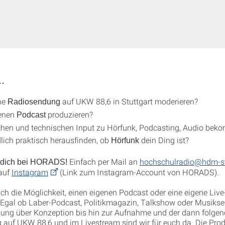
..
ne
auf UKW 88,6 in Stuttgart moderieren?
Radiosendung
genen
produzieren?
Podcast
chen und technischen Input zu Hörfunk, Podcasting, Audio be
lich praktisch herausfinden, ob
dein Ding ist?
Hörfunk
Einfach per Mail an
hochschulradio@hdm-st
 dich bei HORADS!
 auf
Instagram
(Link zum Instagram-Account von HORADS).
uch die Möglichkeit, einen eigenen Podcast oder eine eigene Li
 Egal ob Laber-Podcast, Politikmagazin, Talkshow oder Musiks
dung über Konzeption bis hin zur Aufnahme und der dann folge
 auf UKW 88,6 und im Livestream sind wir für euch da. Die Prod