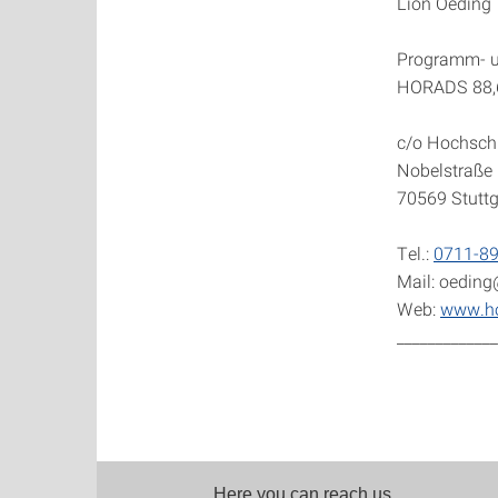
Lion Oeding
Programm- u
HORADS 88,6 
c/o Hochsch
Nobelstraße
70569 Stuttg
Tel.:
0711-8
Mail: oeding
Web:
www.ho
_____________
Here you can reach us