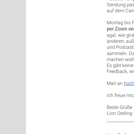
Sendung pass
auf dem Cam
Montag bis F
per Zoom ve
egal, wie gro
anderen; auß
und Podcast
sammeln. Dab
machen woll
Es gibt kein
Feedback, wie
Mail an
hoch
Ich freue mic
Beste Grüße
Lion Oeding
_____________