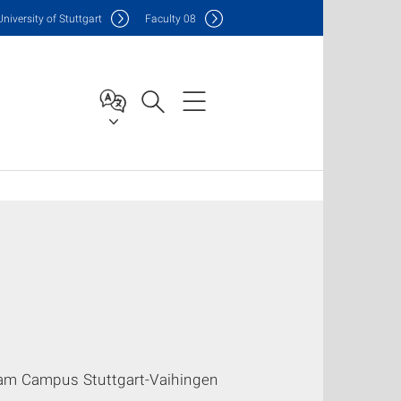
Uni
versity of Stuttgart
F
aculty
08
am Campus Stuttgart-Vaihingen