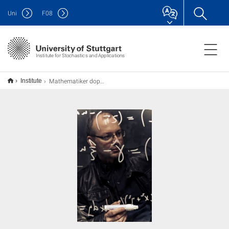
Uni
F
08
Institute for Stochastics and Applications
Mathematiker doppelseitig in der Frankfurter Rundschau
Institute